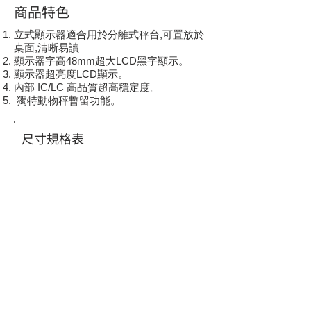
商品特色
立式顯示器適合用於分離式秤台,可置放於
桌面,清晰易讀
顯示器字高48mm超大LCD黑字顯示。
顯示器超亮度LCD顯示。
內部 IC/LC 高品質超高穩定度。
獨特動物秤暫留功能。
尺寸規格表