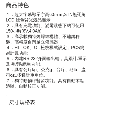
商品特色
１．超大字幕顯示字高60ｍｍ,STN無死角
LCD,綠色背光液晶顯示。
２．具有充電功能、滿電狀態下約可使用
150小時(6V,4.0Ah)。
３．高承載獨特燒焊結構體、不鏽鋼秤
盤、高精度台灣足立傳感器
４．HI、OK、OL 檢校模式設定，PCS簡
易計數功能。
５．內建RS-232介面輸出端，具累計.重示
及 毛/淨/總重功能。
６．具有公斤kg、公克g、台斤、磅lb、盎
司oz..多種計重單位。
７．獨特動物秤暫留功能。具有自動零點
追蹤、自動校正功能。
尺寸規格表