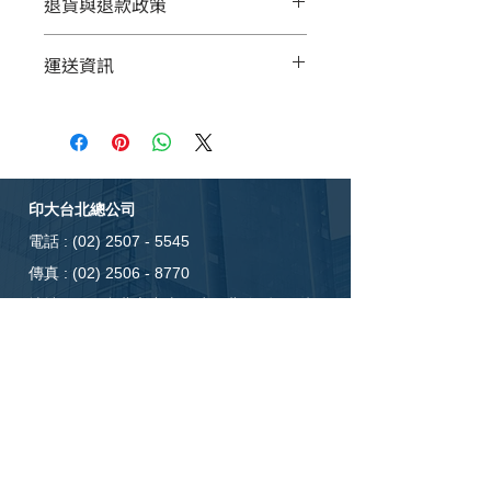
退貨與退款政策
多資訊，例如尺寸、材料、保固和清洗
說明。另外，您也可在此處形容產品的
這是退貨與退款政策，適合向客戶解釋
獨特之處，以及可給客戶帶來的好處。
運送資訊
如何處理不滿意的產品。撰寫政策時，
買家總是希望能在購買之前清楚了解產
請盡量開門見山，以便建立互信，讓顧
品。所以請盡量提供資訊，讓顧客有信
這是個運送政策，適合加入與運送方
客有信心購買您的產品。
心和决心購買產品。
法、包裝和費用相關的資訊。撰寫政策
時，請盡量開門見山，以便建立互信，
讓顧客有信心購買您的產品。
印大台北總公司
電話 :
(02) 2507 - 5545
傳真 :
(02) 2506 - 8770
​地址 : 104
台北市中山區建國北路3段91號
時間 : 周一至周五 AM09:00〜PM18:00
oscar8223@gmail.com
印大台中分公司
電話 :
(04)2371-5076